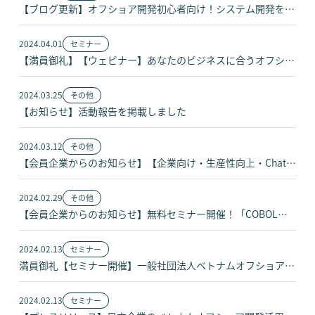
【ブログ更新】オフショア開発初心者向け！システム開発を進める上での全工程17ステップをご紹介
2024.04.01
セミナー
【満員御礼】【ウェビナー】あなたのビジネスに合うオフショア開発企業の選び方
2024.03.25
その他
【お知らせ】活動報告を掲載しました
2024.03.12
その他
【会員企業からのお知らせ】【企業向け・生産性向上・ChatGPT応用編】GPTsハッカソン優勝作品丸ごと公開
2024.02.29
その他
【会員企業からのお知らせ】無料セミナー開催！「COBOL資産を守り、サステナブルな価値を生み出す方法」
2024.02.13
セミナー
満員御礼【セミナー開催】一般社団法人ベトナムオフショア開発協会設立記念セミナー開催のお知らせ
2024.02.13
セミナー