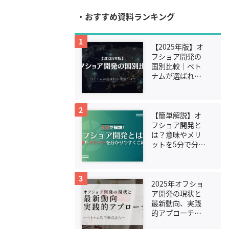
・おすすめ資料ランキング
1
【2025年版】オ
フショア開発の
国別比較｜ベト
ナムが選ばれる
理由とは？
2
【簡単解説】オ
フショア開発と
は？意味やメリ
ットを5分で分か
りやすくご紹
介！
3
2025年オフショ
ア開発の現状と
最新動向、実践
的アプローチ：
ベトナム活用視