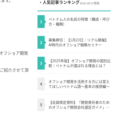
します。
・人気記事ランキング
2026-08-07更新
ベトナム人の名前の特徴（構成・呼び
1
方・種類）
募集締切：【1月23日｜リアル開催】
2
AI時代のオフショア戦略セミナー
オフショア開発
【2025年版】オフショア開発の国別比
3
較｜ベトナムが選ばれる理由とは？
ご紹介させて頂
オフショア開発を活用する方には覚え
4
てほしいベトナム語～基本の挨拶編～
【会員限定資料】「開発責任者のため
5
のオフショア開発会社選定ガイド」を
配信しました。