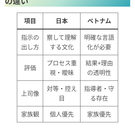
の違い
項目
日本
ベトナム
指示の
察して理解
明確な言語
出し方
する文化
化が必要
プロセス重
結果+理由
評価
視・曖昧
の透明性
対等・控え
指導者・守
上司像
目
る存在
家族観
個人優先
家族優先