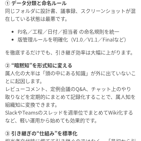
① データ分類と命名ルール
同じフォルダに設計書、議事録、スクリーンショットが混
在している状態は最悪です。
PJ名／工程／日付／担当者 の命名規則を統一
版管理ルールを明確化（V1.0／V1.1／Finalなど）
を徹底するだけでも、引き継ぎ効率は大幅に上がります。
② “暗黙知”を形式知に変える
属人化の大半は「頭の中にある知識」が外に出ていないこ
とに起因します。
レビューコメント、定例会議のQ&A、チャット上のやり
取りなどを定期的にまとめて記録化することで、属人知を
組織知に変換できます。
SlackやTeamsのスレッドを週単位でまとめてWiki化する
など、軽い運用から始めても効果的です。
③ 引き継ぎの“仕組み”を標準化
担当者交代時に慌てて引き継ぐのではなく、「最初から引